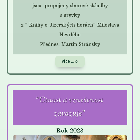
jsou propojeny sborové skladby
s úryvky
z " Knihy o Jizerských horách" Miloslava
Nevrlého
Přednes: Martin Stránský
Více ...
"Ctnost a vznešenost
zavazuje"
Rok 2023