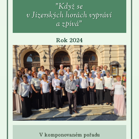
"Když se
v Jizerských horách vypráví
a zpívá
"
Rok 2024
V komponovaném pořadu