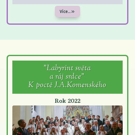
Více...
"Labyrint světa
a ráj srdce"
K poctě J.A.Komenského
Rok 2022