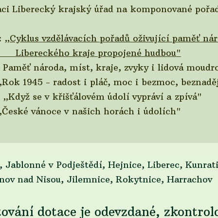
aci Liberecký krajský úřad na komponované pořa
:
„Cyklus vzdělávacích pořadů oživující paměť n
raje propojené hudbou"
, kraje, zvyky i lidová moudrost p
ost i pláč, moc i bezmoc, bez
álovém údolí vypráví a zpívá"
 našich horách i údolích"
 Skála, Jablonné v Podještědí, Hejnice
sou, Jilemnice, Rokytnice, Harrachov
ování dotace je odevzdané, zkontrol