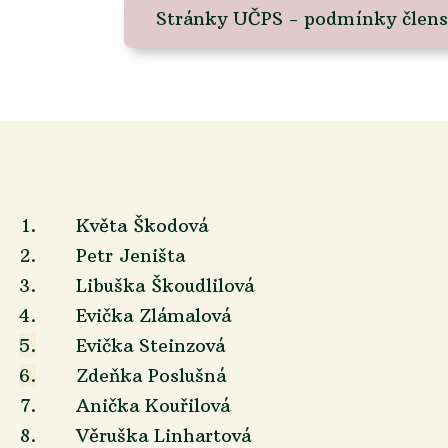
Stránky UČPS - podmínky člens
.
Květa Škodová
2.
Petr Jeništa
3.
Libuška Škoudlilová
4.
Evička Zlámalová
5.
Evička Steinzová
6.
Zdeňka Poslušná
7.
Anička Kouřilová
8.
Věruška Linhartová