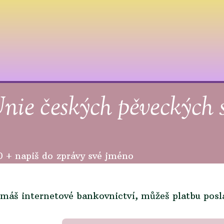
nie českých pěveckých 
n, členka Zaplaceno 
0 + napiš do zprávy své jméno
máš internetové bankovnictví, můžeš platbu pos