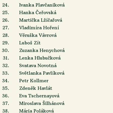
24.
Ivanka Plavčaniková
25.
Hanka Čeřovská
26.
Martička Lžíčařová
27.
Vladimíra Hoření
28.
Věruška Vávrová
29.
Luboš Zít
30.
Zuzanka Henychová
31.
Lenka Hlubučková
32.
Svatava Novotná
33.
Světlanka Pavlíková
34.
Petr Kollmer
35.
Zdeněk Havlát
36.
Eva Tschernayová
37.
Miroslava Šilhánová
38.
Mária Poláková