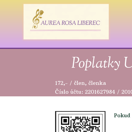
Poplatky U
172,- / čle
Číslo účtu: 2201627984 / 201
Pokud 