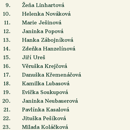
9.
Žeňa Linhartová
10.
Helenka Nováková
11.
Marie Ješinová
12.
Janinka Popová
13.
Hanka Zábojníková
14.
Zdeňka Hanzelínová
15.
Jiří Ureš
16.
Věruška Krejčová
17.
Danuška Křemenáčová
18.
Kamilka Lubasová
19.
Evička Soukupová
20.
Janinka Neubauerová
21.
Pavlínka Kasalová
22.
Jituška Pešíková
23.
Milada Koláčková