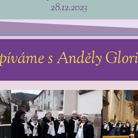
28.12.2023
píváme s Anděly Glor