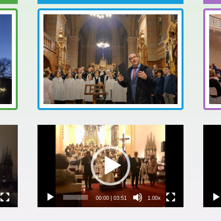
Video
Vid
přehrávač
pře
00:00
|
03:51
1.00x