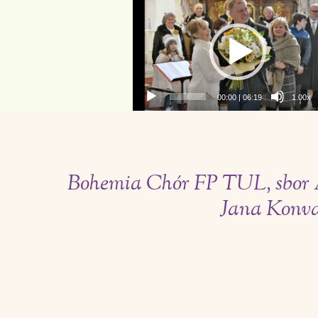
Video
přehrávač
00:00
|
06:19
1.00x
Bohemia Chór FP TUL, sbor A
Jana Konva