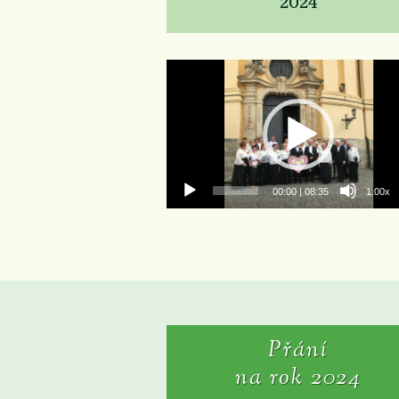
2024
Video
přehrávač
00:00
|
08:35
1.00x
Přání
na rok 2024