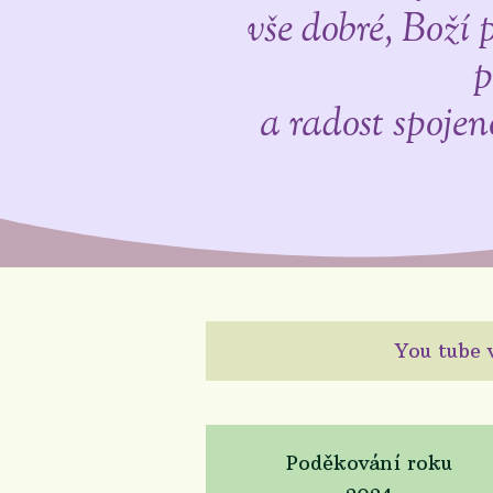
vše dobré, Boží 
p
a radost spojen
You tube 
Poděkování roku