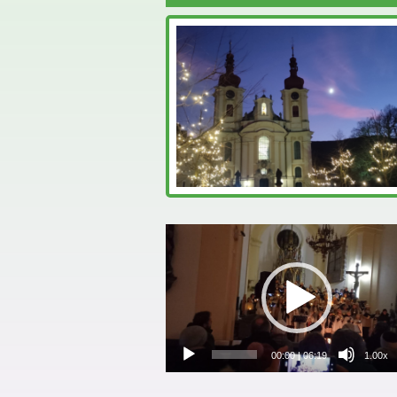
Video
přehrávač
00:00
|
06:19
1.00x