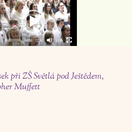
eo
hrávač
00:00
|
02:42
1.00x
 při ZŠ Světlá pod Ještědem,
her Muffett