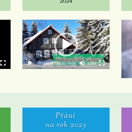
2024
Video
přehrávač
00:00
|
54:34
1.00x
Přání
na rok 2023