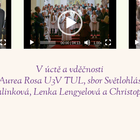
Video
Vid
přehrávač
pře
00:00
|
04:13
1.00x
V úctě a vděčnosti
urea Rosa U3V TUL, sbor Světlohlásek
linková, Lenka Lengyelová a Christop