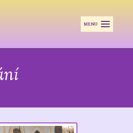
MENU
ání