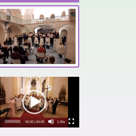
eo
hrávač
00:00
|
04:05
1.00x